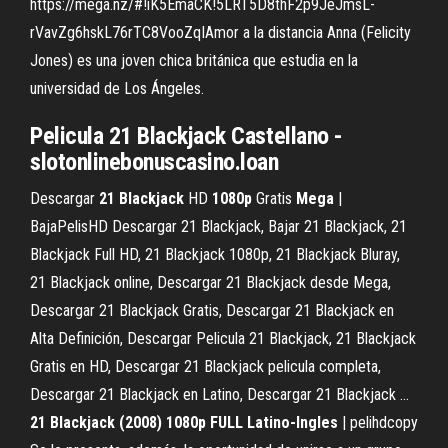
https://mega.nz/#!iK5EmaCK!5LRT5D8thF2p9JeJmsL-
rVavZg6hskL76rTC8VooZqIAmor a la distancia Anna (Felicity
Jones) es una joven chica británica que estudia en la
universidad de Los Ángeles.
Pelicula 21 Blackjack Castellano -
slotonlinebonuscasino.loan
Descargar
21
Blackjack
HD
1080p
Gratis
Mega
|
BajaPelisHD Descargar 21 Blackjack, Bajar 21 Blackjack, 21
Blackjack Full HD, 21 Blackjack 1080p, 21 Blackjack Bluray,
21 Blackjack online, Descargar 21 Blackjack desde Mega,
Descargar 21 Blackjack Gratis, Descargar 21 Blackjack en
Alta Definición, Descargar Pelicula 21 Blackjack, 21 Blackjack
Gratis en HD, Descargar 21 Blackjack pelicula completa,
Descargar 21 Blackjack en Latino, Descargar 21 Blackjack ...
21
Blackjack (2008) 1080p FULL Latino-Ingles
| pelihdcopy