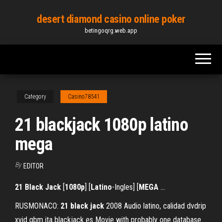
Skip
desert diamond casino online poker
to
betingoqrg.web.app
the
content
Category
Casino78541
21 blackjack 1080p latino
mega
By
EDITOR
21
Black Jack
[
1080p
] [
Latino
-Ingles] [
MEGA
...
RUSMONACO:
21
black
jack
2008 Audio latino, calidad dvdrip
xvid gbm ita blackjack es Movie with probably one database